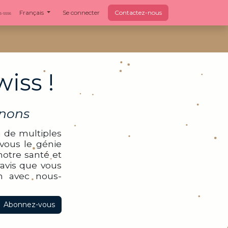
Français
Se connecter
Contactez-nous
55-5556
iss !
gnons
 de multiples
 vous le génie
otre santé et
ravis que vous
on avec nous-
Abonnez-vous