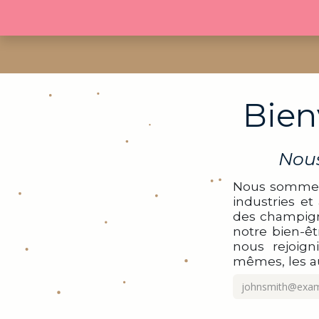
Se rendre au contenu
Join the
Bien
Nous
Nous sommes 
industries et
des champign
notre bien-êt
nous rejoign
mêmes, les au